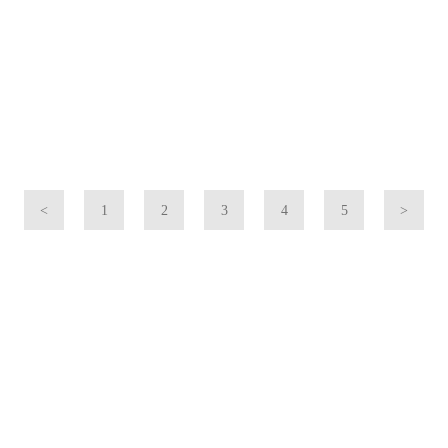
全日制餐厅
<
1
2
3
4
5
>
新闻中心
集团新闻
媒体新闻
主题营销
行业动态