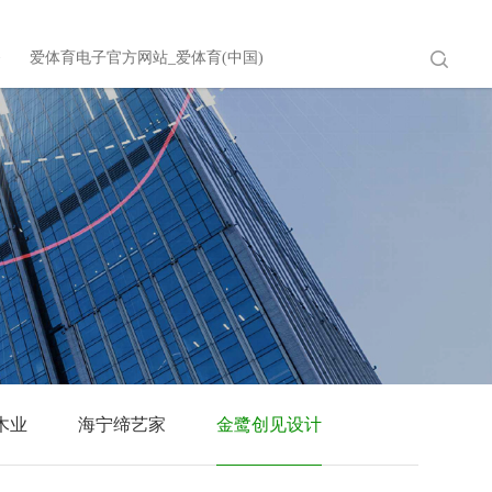
务
爱体育电子官方网站_爱体育(中国)

木业
海宁缔艺家
金鹭创见设计