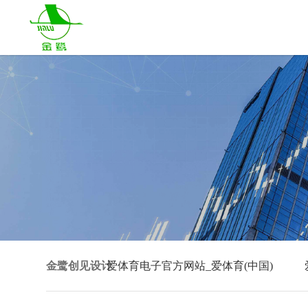
金鹭创见设计
爱体育电子官方网站_爱体育(中国)